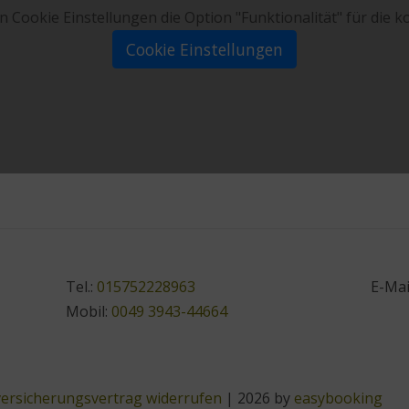
den Cookie Einstellungen die Option "Funktionalität" für die
Cookie Einstellungen
Tel.:
015752228963
E-Mai
Mobil:
0049 3943-44664
versicherungsvertrag widerrufen
| 2026 by
easybooking