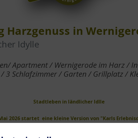
 Harzgenuss in Wernigero
cher Idylle
en/ Apartment / Wernigerode im Harz / I
 / 3 Schlafzimmer / Garten / Grillplatz / Kle
Stadtleben in ländlicher Idlle
i 2026 startet eine kleine Version von "Karls Erlebnisd
2028 soll das große Erlebnisdorf fertig gestellt sein.