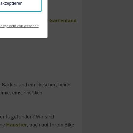
 akzeptieren
r Flora und Fauna,
viel Gartenland
.
eitgestellt von websedit
gen Ihnen gern unsere
 Bäcker und ein Fleischer, beide
mie, einschließlich
ents gefunden? Wir sind
hne
Haustier
, auch auf Ihrem Bike