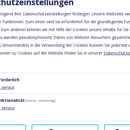
hutzeinstellungen
ittelgebirge Deutschlands und eine der beliebtesten Urlaubs
olgend Ihre Datenschutzeinstellungen festlegen.
Unsere Webseite ve
illkommen, ob als Wochenendreise, Kurzurlaub oder Jahresur
 Funktionen: Zum einen sind sie erforderlich für die grundlegende Fun
andern, auf der Straße der Romanik, auf Bikertour oder zu
 Zum anderen können wir mit Hilfe der Cookies unsere Inhalte für Sie
rzu werden pseudonymisierte Daten von Website-Besuchern gesamme
ren Apartmenst dazu das geeignete Feriendomizil, Ihre Fe
 Einverständnis in die Verwendung der Cookies können Sie jederzeit 
in
Innen- Stadtnähe
, nicht mittendrin und doch nahe dem 
ionen zu Cookies auf der Website finden Sie in unserer
Datenschutze
adtzentrum und in 8 Minuten den historischen Bahnhof, für 
n.
egen idyllische Spielplätze auf dem Weg und in unserer Nähe.
forderlich
eichbar. In unserem Haus liegen Spiele und Bücher für unser
1
service
 harzliches Flair, welches so auch in unserer Region nicht al
nktionalität
(immer notwendig)
odern und steril eingerichtet, sondern
individuell, moder
1
service
stern der Apartments, so sind das
Schloss Wernigerode
, d
st kostenfrei. Ein
Parkplatz
steht für unsere Gäste vor dem