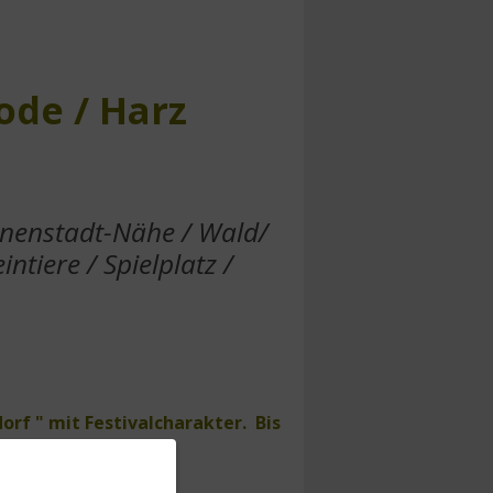
de / Harz
nnenstadt-Nähe / Wald/
intiere / Spielplatz /
orf " mit Festivalcharakter. Bis