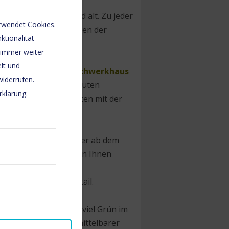
regionen für jung und alt. Zu jeder
rwendet Cookies.
laub, ob auf den Spuren der
ktionalität
m Wintersport.
 immer weiter
lt und
rienwohnung. Unser
Fachwerkhaus
widerrufen.
Stadtzentrum. In 6 Minuten
rklärung
.
Fernfahrten oder Fahrten mit der
 Ein Bolzplatz für Kinder ab dem
e Gäste bereit. Das von Ihnen
ltäglich ist. Beide
n und liebevoll
im Detail.
er
Brocken
,
Wald
und viel Grün im
 Grundstück,oder in mittelbarer