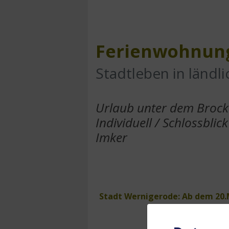
Ferienwohnung
Stadtleben in ländli
Urlaub unter dem Brock
Individuell / Schlossblick
Imker
Stadt Wernigerode: Ab dem 20.Ma