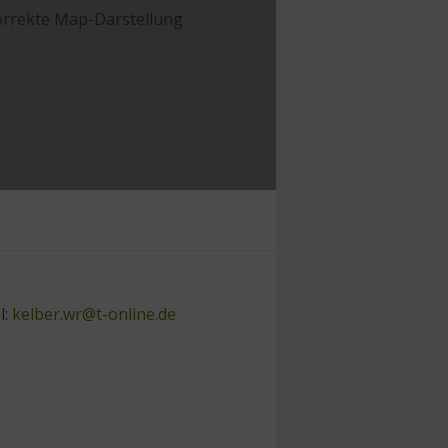
 korrekte Map-Darstellung
l:
kelber.wr@t-online.de